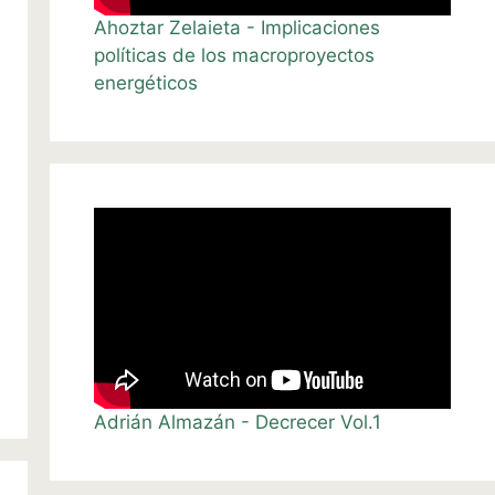
Ahoztar Zelaieta - Implicaciones
políticas de los macroproyectos
energéticos
Adrián Almazán - Decrecer Vol.1