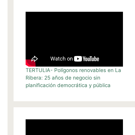
TERTULIA- Polígonos renovables en La
Ribera: 25 años de negocio sin
planificación democrática y pública