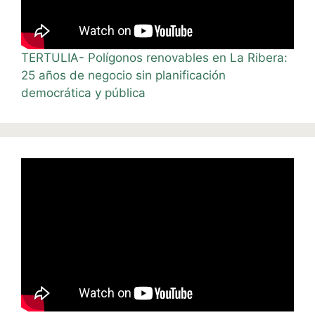
TERTULIA- Polígonos renovables en La Ribera:
25 años de negocio sin planificación
democrática y pública