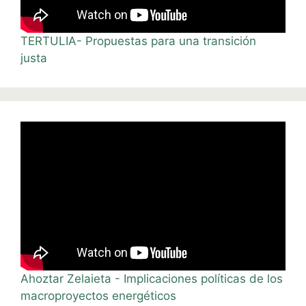
TERTULIA- Propuestas para una transición
justa
Ahoztar Zelaieta - Implicaciones políticas de los
macroproyectos energéticos