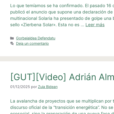
Lo que temíamos se ha confirmado. El pasado 16 de
publicó el anuncio que supone una declaración de g
multinacional Solaria ha presentado de golpe una b
sello «Zierbena Solar». Esta no es …
Leer más
Categorías
Gorbeialdea Defendatu
Deja un comentario
[GUT][Video] Adrián Alm
01/12/2025
por
Zuia Bidean
La avalancha de proyectos que se multiplican por to
discurso oficial de la “transición energética”. No
ecosocial, sino la preparación de una nueva fase