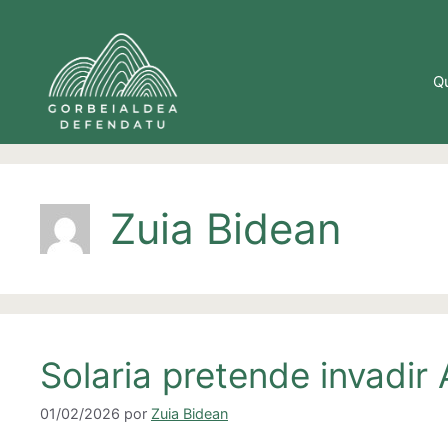
Saltar
al
contenido
Q
Zuia Bidean
Solaria pretende invadir 
01/02/2026
por
Zuia Bidean