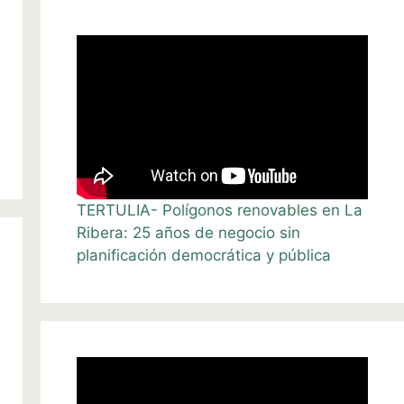
TERTULIA- Polígonos renovables en La
Ribera: 25 años de negocio sin
planificación democrática y pública