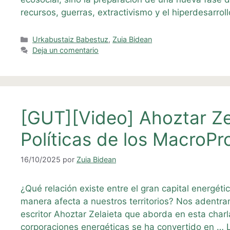
recursos, guerras, extractivismo y el hiperdesarrol
Categorías
Urkabustaiz Babestuz
,
Zuia Bidean
Deja un comentario
[GUT][Video] Ahoztar Zel
Políticas de los MacroPr
16/10/2025
por
Zuia Bidean
¿Qué relación existe entre el gran capital energéti
manera afecta a nuestros territorios? Nos adentra
escritor Ahoztar Zelaieta que aborda en esta char
corporaciones energéticas se ha convertido en …