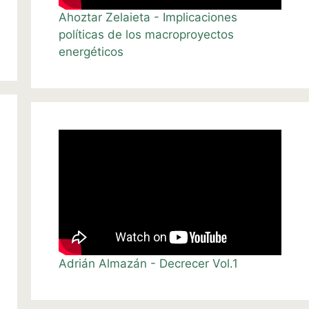
Ahoztar Zelaieta - Implicaciones
políticas de los macroproyectos
energéticos
Adrián Almazán - Decrecer Vol.1