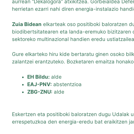
aurrean “Dekalogora” atxikitzea. Gorbeialdea Defe
herrietan ezarri nahi diren energia-instalazio handi
Zuia Bidean
elkarteak oso positiboki baloratzen d
biodibertsitatearen eta landa-eremuko bizitzaren d
sektoreko multinazional handien eredu ustiatzaile
Gure elkarteko hiru kide bertaratu ginen osoko bi
zalantzei erantzuteko. Bozketaren emaitza honako
EH Bildu:
alde
EAJ-PNV:
abstentzioa
ZBG-ZNU:
alde
Eskertzen eta positiboki baloratzen dugu Udalak u
errespetuzkoa den energia-eredu bat eraikitzen jar