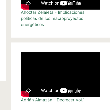
Ahoztar Zelaieta - Implicaciones
políticas de los macroproyectos
energéticos
Adrián Almazán - Decrecer Vol.1