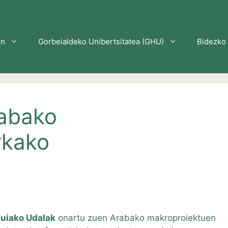
en
Gorbeialdeko Unibertsitatea (GHU)
Bidezko 
rabako
rkako
uiako Udalak
onartu zuen Arabako makroproiektuen