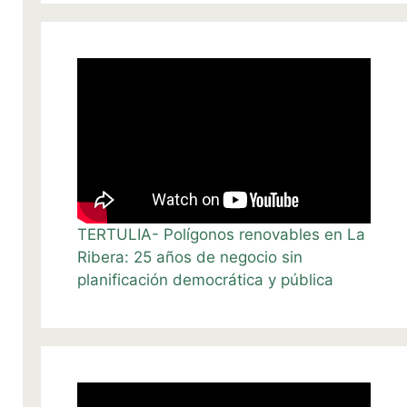
TERTULIA- Polígonos renovables en La
Ribera: 25 años de negocio sin
planificación democrática y pública