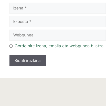
Izena
E-
posta
Webgunea
Gorde nire izena, emaila eta webgunea bilatza