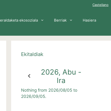
Castellano
eraldaketa ekosoziala
Berriak
Hasiera
Ekitaldiak
2026, Abu -
Ira
Nothing from 2026/08/05 to
2026/09/05.