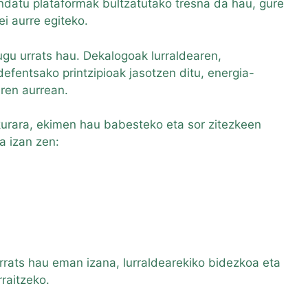
ndatu plataformak bultzatutako tresna da hau, gure
ei aurre egiteko.
ugu urrats hau. Dekalogoak lurraldearen,
efentsako printzipioak jasotzen ditu, energia-
aren aurrean.
lkurara, ekimen hau babesteko eta sor zitezkeen
a izan zen:
rrats hau eman izana, lurraldearekiko bidezkoa eta
raitzeko.