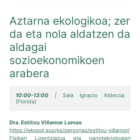
Aztarna ekologikoa; zer
da eta nola aldatzen da
aldagai
sozioekonomikoen
arabera
10:00-13:00
 | 
Sala Ignacio Aldecoa 
(Florida)
Dra. Estitxu Villamor Lomas
https://ekopol.eus/es/personas/estitxu-villamor/
Fisikan Lizentziatua eta nanoteknologian