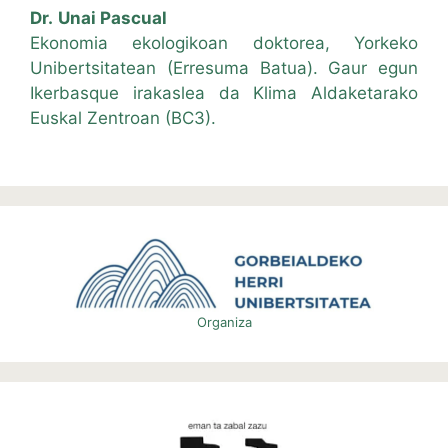
Dr.
Unai Pascual
Ekonomia ekologikoan doktorea, Yorkeko
Unibertsitatean (Erresuma Batua). Gaur egun
Ikerbasque irakaslea da Klima Aldaketarako
Euskal Zentroan (BC3).
Organiza