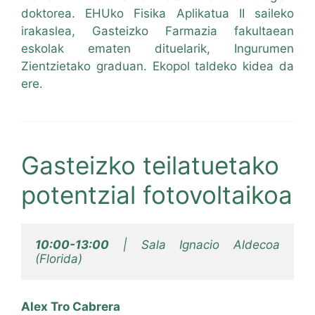
doktorea. EHUko Fisika Aplikatua II saileko
irakaslea, Gasteizko Farmazia fakultaean
eskolak ematen dituelarik, Ingurumen
Zientzietako graduan. Ekopol taldeko kidea da
ere.
Gasteizko teilatuetako
potentzial fotovoltaikoa
10:00-13:00
 | Sala Ignacio Aldecoa 
(Florida)
Alex Tro Cabrera