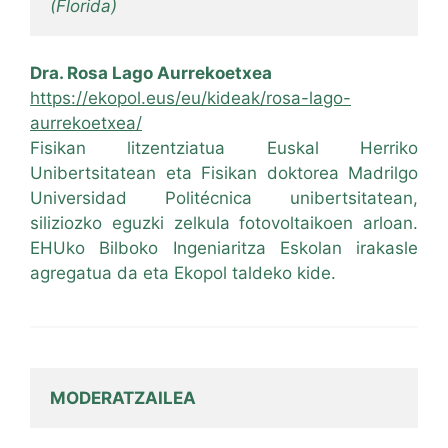
(Florida)
Dra. Rosa Lago Aurrekoetxea
https://ekopol.eus/eu/kideak/rosa-lago-
aurrekoetxea/
Fisikan litzentziatua Euskal Herriko
Unibertsitatean eta Fisikan doktorea Madrilgo
Universidad Politécnica unibertsitatean,
siliziozko eguzki zelkula fotovoltaikoen arloan.
EHUko Bilboko Ingeniaritza Eskolan irakasle
agregatua da eta Ekopol taldeko kide.
MODERATZAILEA