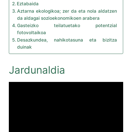
Eztabaida
Aztarna ekologikoa; zer da eta nola aldatzen
da aldagai sozioekonomikoen arabera
Gasteizko teilatuetako potentzial
fotovoltaikoa
Desazkundea, nahikotasuna eta bizitza
duinak
Jardunaldia