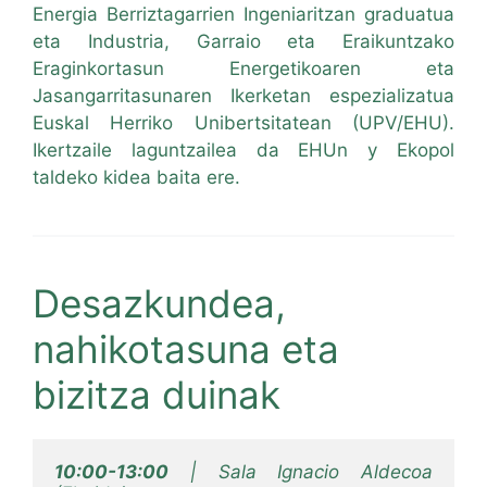
Energia Berriztagarrien Ingeniaritzan graduatua
eta Industria, Garraio eta Eraikuntzako
Eraginkortasun Energetikoaren eta
Jasangarritasunaren Ikerketan espezializatua
Euskal Herriko Unibertsitatean (UPV/EHU).
Ikertzaile laguntzailea da EHUn y Ekopol
taldeko kidea baita ere.
Desazkundea,
nahikotasuna eta
bizitza duinak
10:00-13:00
 | Sala Ignacio Aldecoa 